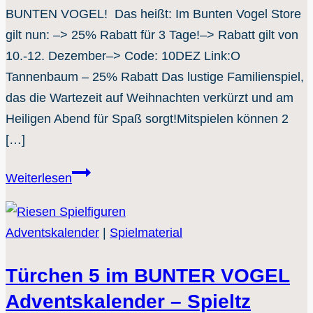
Adventskalender!
BUNTEN VOGEL! Das heißt: Im Bunten Vogel Store
gilt nun: –> 25% Rabatt für 3 Tage!–> Rabatt gilt von
10.-12. Dezember–> Code: 10DEZ Link:O
Tannenbaum – 25% Rabatt Das lustige Familienspiel,
das die Wartezeit auf Weihnachten verkürzt und am
Heiligen Abend für Spaß sorgt!Mitspielen können 2
[…]
Türchen
Weiterlesen
10
im
Adventskalender
|
Spielmaterial
BUNTER
VOGEL
Türchen 5 im BUNTER VOGEL
Adventskalender:
Adventskalender – Spieltz
O