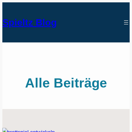
Spieltz Blog
Alle Beiträge