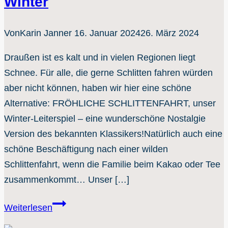
Winter
Verlag
suchen
Von
Karin Janner
16. Januar 2024
26. März 2024
oder
Draußen ist es kalt und in vielen Regionen liegt
es
Schnee. Für alle, die gerne Schlitten fahren würden
selbst
aber nicht können, haben wir hier eine schöne
herausbringen?
Alternative: FRÖHLICHE SCHLITTENFAHRT, unser
Winter-Leiterspiel – eine wunderschöne Nostalgie
Version des bekannten Klassikers!Natürlich auch eine
schöne Beschäftigung nach einer wilden
Schlittenfahrt, wenn die Familie beim Kakao oder Tee
zusammenkommt… Unser […]
Nostalgie
Weiterlesen
Leiterspiel