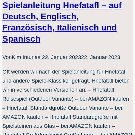
Spielanleitung Hnefatafl – auf
geeignet,
Deutsch, Englisch,
was
müsst
Französisch, Italienisch und
ihr
Spanisch
beachten?
Von
Kim Inturias
22. Januar 2023
22. Januar 2023
Oft werden wir nach der Spielanleitung für Hnefatafl
und andere Spiele-Klassiker gefragt. Hnefatafl bieten
wir in verschiedenen Versionen an: – Hnefatafl
Reisespiel (Outdoor Variante) – bei AMAZON kaufen
– Hnefatafl Standardgröße Outdoor Variante – bei
AMAZON kaufen – Hnefatafl Standardgröße mit
Spielsteinen aus Glas – bei AMAZON kaufen –