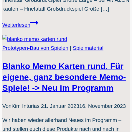
Hnefatafl Großdruckspiel Größe Large – bei AMAZON
kaufen – Hnefatafl Großdruckspiel Größe […]
Spielanleitung
Weiterlesen
Hnefatafl
–
Prototypen-Bau von Spielen
|
Spielmaterial
auf
Deutsch,
Blanko Memo Karten rund. Für
Englisch,
eigene, ganz besondere Memo-
Französisch,
Italienisch
Spiele! -> Neu im Programm
und
Spanisch
Von
Kim Inturias
21. Januar 2023
16. November 2023
Wir haben wieder allerhand Neues im Programm –
und stellen euch diese Produkte nach und nach in