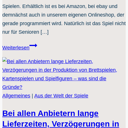
Spielen. Erhältlich ist es bei Amazon, bei ebay und
demnächst auch in unserem eigenen Onlineshop, der
gerade programmiert wird. Natürlich ist das Spiel nicht
nur für Senioren […]
Spieltz
Weiterlesen
Ludo
XL.
Großes
Ludo
Brettspiel
Allgemeines
|
Aus der Welt der Spiele
für
Senioren
Bei allen Anbietern lange
oder
Lieferzeiten, Verzögerungen in
Familien