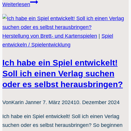
Spiel
Weiterlesen
selbst
herausbringen
–
Herstellung von Brett- und Kartenspielen
|
Spiel
welche
entwickeln / Spielentwicklung
Kosten
kommen
Ich habe ein Spiel entwickelt!
auf
Soll ich einen Verlag suchen
mich
zu?
oder es selbst herausbringen?
Von
Karin Janner
7. März 2024
10. Dezember 2024
Ich habe ein Spiel entwickelt! Soll ich einen Verlag
suchen oder es selbst herausbringen? So beginnen