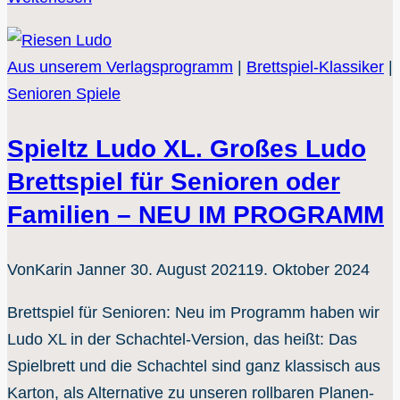
leer:
Gestaltet
Aus unserem Verlagsprogramm
|
Brettspiel-Klassiker
|
es
Senioren Spiele
nach
euren
Spieltz Ludo XL. Großes Ludo
Wünschen!
Brettspiel für Senioren oder
Familien – NEU IM PROGRAMM
Von
Karin Janner
30. August 2021
19. Oktober 2024
Brettspiel für Senioren: Neu im Programm haben wir
Ludo XL in der Schachtel-Version, das heißt: Das
Spielbrett und die Schachtel sind ganz klassisch aus
Karton, als Alternative zu unseren rollbaren Planen-