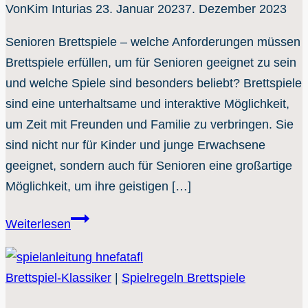
Von
Kim Inturias
23. Januar 2023
7. Dezember 2023
Senioren Brettspiele – welche Anforderungen müssen
Brettspiele erfüllen, um für Senioren geeignet zu sein
und welche Spiele sind besonders beliebt? Brettspiele
sind eine unterhaltsame und interaktive Möglichkeit,
um Zeit mit Freunden und Familie zu verbringen. Sie
sind nicht nur für Kinder und junge Erwachsene
geeignet, sondern auch für Senioren eine großartige
Möglichkeit, um ihre geistigen […]
Senioren
Weiterlesen
Brettspiele
–
Brettspiel-Klassiker
|
Spielregeln Brettspiele
welche
sind