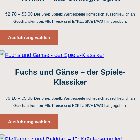
€
2,70
–
€
3,00
Der Shop Spieltz Werbespiele richtet sich ausschließlich an
Geschäftskunden. Alle Preise sind EXKLUSIVE MWST angegeben.
Ausführung wählen
Fuchs und Gänse – der Spiele-
Klassiker
€
6,10
–
€
9,90
Der Shop Spieltz Werbespiele richtet sich ausschließlich an
Geschäftskunden. Alle Preise sind EXKLUSIVE MWST angegeben.
Ausführung wählen