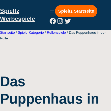
Spieltz
Spieltz Startseite
Werbespiele
Facebook
Instagram
Twitter
Startseite
/
Spiele-Kategorie
/
Rollenspiele
/ Das Puppenhaus in der
Rolle
Das
Puppenhaus in