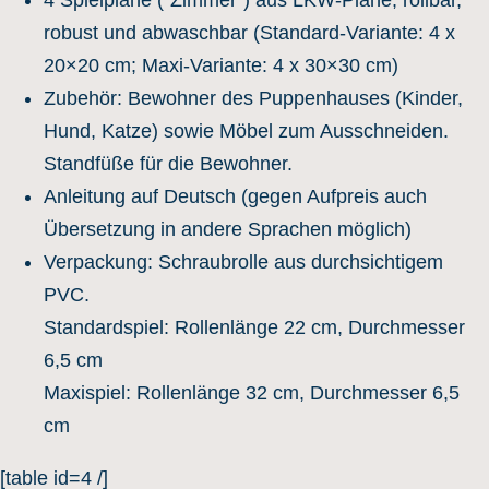
4 Spielpläne (“Zimmer”) aus LKW-Plane, rollbar,
robust und abwaschbar (Standard-Variante: 4 x
20×20 cm; Maxi-Variante: 4 x 30×30 cm)
Zubehör: Bewohner des Puppenhauses (Kinder,
Hund, Katze) sowie Möbel zum Ausschneiden.
Standfüße für die Bewohner.
Anleitung auf Deutsch (gegen Aufpreis auch
Übersetzung in andere Sprachen möglich)
Verpackung: Schraubrolle aus durchsichtigem
PVC.
Standardspiel: Rollenlänge 22 cm, Durchmesser
6,5 cm
Maxispiel: Rollenlänge 32 cm, Durchmesser 6,5
cm
[table id=4 /]