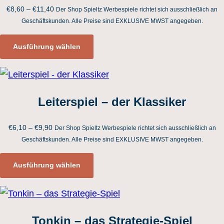
€
8,60
–
€
11,40
Der Shop Spieltz Werbespiele richtet sich ausschließlich an
Geschäftskunden. Alle Preise sind EXKLUSIVE MWST angegeben.
Ausführung wählen
Leiterspiel – der Klassiker
€
6,10
–
€
9,90
Der Shop Spieltz Werbespiele richtet sich ausschließlich an
Geschäftskunden. Alle Preise sind EXKLUSIVE MWST angegeben.
Ausführung wählen
Tonkin – das Strategie-Spiel