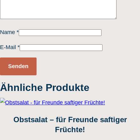
Name
*
E-Mail
*
Ähnliche Produkte
Obstsalat – für Freunde saftiger
Früchte!