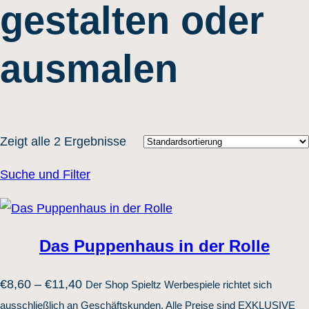
gestalten oder
ausmalen
Zeigt alle 2 Ergebnisse
Suche und Filter
Alter
(59)
ab 10 Jahren
(2)
Das Puppenhaus in der Rolle
ab 12 Jahren
(0)
ab 4 Jahren
(4)
€
8,60
–
€
11,40
Der Shop Spieltz Werbespiele richtet sich
ab 6 Jahren
(28)
ausschließlich an Geschäftskunden. Alle Preise sind EXKLUSIVE