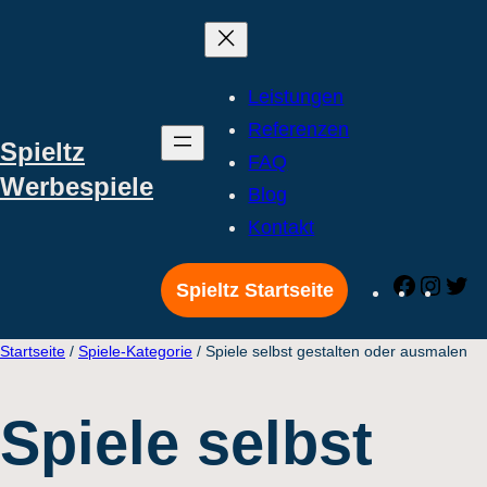
Leistungen
Referenzen
Spieltz
FAQ
Werbespiele
Blog
Kontakt
Facebo
Inst
Tw
Spieltz Startseite
Startseite
/
Spiele-Kategorie
/ Spiele selbst gestalten oder ausmalen
Spiele selbst