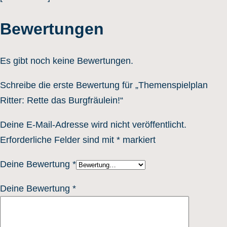
Bewertungen
Es gibt noch keine Bewertungen.
Schreibe die erste Bewertung für „Themenspielplan
Ritter: Rette das Burgfräulein!“
Deine E-Mail-Adresse wird nicht veröffentlicht.
Erforderliche Felder sind mit
*
markiert
Deine Bewertung
*
Deine Bewertung
*