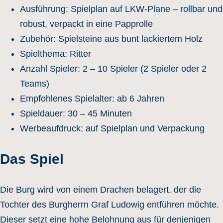
Ausführung: Spielplan auf LKW-Plane – rollbar und
robust, verpackt in eine Papprolle
Zubehör: Spielsteine aus bunt lackiertem Holz
Spielthema: Ritter
Anzahl Spieler: 2 – 10 Spieler (2 Spieler oder 2
Teams)
Empfohlenes Spielalter: ab 6 Jahren
Spieldauer: 30 – 45 Minuten
Werbeaufdruck: auf Spielplan und Verpackung
Das Spiel
Die Burg wird von einem Drachen belagert, der die
Tochter des Burgherrn Graf Ludowig entführen möchte.
Dieser setzt eine hohe Belohnung aus für denjenigen