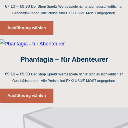
€
7,10
–
€
9,90
Der Shop Spieltz Werbespiele richtet sich ausschließlich an
Geschäftskunden. Alle Preise sind EXKLUSIVE MWST angegeben.
Ausführung wählen
Phantagia – für Abenteurer
€
9,10
–
€
9,90
Der Shop Spieltz Werbespiele richtet sich ausschließlich an
Geschäftskunden. Alle Preise sind EXKLUSIVE MWST angegeben.
Ausführung wählen