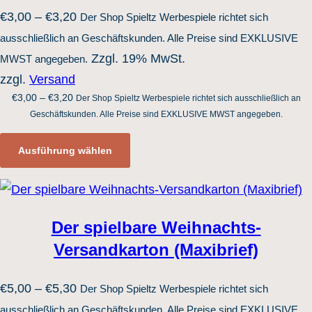
Ausführung
(59)
€
3,00
–
€
3,20
Der Shop Spieltz Werbespiele richtet sich
Brettspiel, einfache Grafik
(8)
ausschließlich an Geschäftskunden. Alle Preise sind EXKLUSIVE
Brettspiel, illustriert
(8)
Zzgl. 19% MwSt.
MWST angegeben.
Brettspiel, illustriert, Karten
(1)
zzgl.
Versand
Kartenspiel im Leinenbeutel
(4)
€
3,00
–
€
3,20
Der Shop Spieltz Werbespiele richtet sich ausschließlich an
Knobelspiel aus Holz
(1)
Geschäftskunden. Alle Preise sind EXKLUSIVE MWST angegeben.
Rollbares Spiel, einfache Grafik
(9)
Rollbares Spiel, illustriert
(18)
Ausführung wählen
Rollbares Spiel, illustriert, Karten
(6)
Spielbare Karte
(3)
Spielbarer Versandkarton
(1)
Der spielbare Weihnachts-
Spieldauer
(58)
Versandkarton (Maxibrief)
15 – 20 Minuten
(17)
20 – 30 Minuten
(7)
€
5,00
–
€
5,30
Der Shop Spieltz Werbespiele richtet sich
30 – 45 Minuten
(31)
ausschließlich an Geschäftskunden. Alle Preise sind EXKLUSIVE