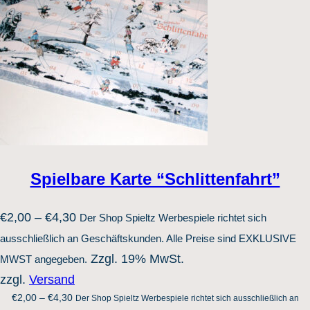
Spielbare Karte “Schlittenfahrt”
€
2,00
–
€
4,30
Der Shop Spieltz Werbespiele richtet sich
ausschließlich an Geschäftskunden. Alle Preise sind EXKLUSIVE
Zzgl. 19% MwSt.
MWST angegeben.
zzgl.
Versand
€
2,00
–
€
4,30
Der Shop Spieltz Werbespiele richtet sich ausschließlich an