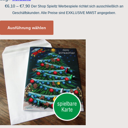
€
6,10
–
€
7,90
Der Shop Spieltz Werbespiele richtet sich ausschließlich an
Geschäftskunden. Alle Preise sind EXKLUSIVE MWST angegeben.
Ausführung wählen