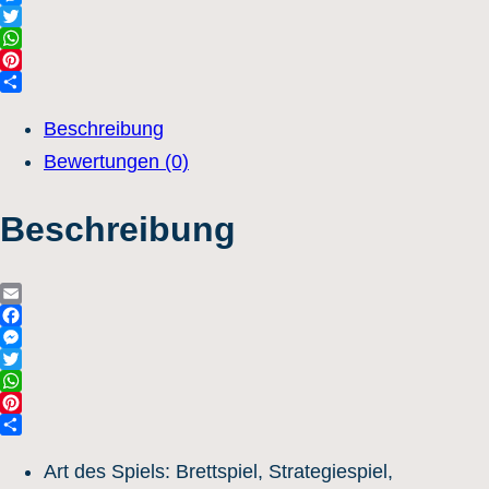
Messenger
Twitter
WhatsApp
Pinterest
Teilen
Beschreibung
Bewertungen (0)
Beschreibung
Email
Facebook
Messenger
Twitter
WhatsApp
Pinterest
Teilen
Art des Spiels: Brettspiel, Strategiespiel,