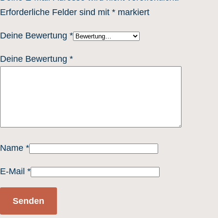
Erforderliche Felder sind mit
*
markiert
Deine Bewertung
*
Deine Bewertung
*
Name
*
E-Mail
*