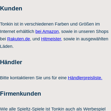
Kunden
Tonkin ist in verschiedenen Farben und Größen im
Internet erhältlich
bei Amazon
, sowie in unseren Shops
bei
Rakuten.de
, und
Hitmeister,
sowie in ausgewählten
Läden.
Händler
Bitte kontaktieren Sie uns für eine
Händlerpreisliste.
Firmenkunden
Wie alle Spieltz-Spiele ist Tonkin
auch als Werbespiel