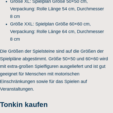
Größe XL: Spielplan Größe 50×50 cm,
Verpackung: Rolle Länge 54 cm, Durchmesser
8 cm
Größe XXL: Spielplan Größe 60×60 cm,
Verpackung: Rolle Länge 64 cm, Durchmesser
8 cm
Die Größen der Spielsteine sind auf die Größen der
Spielpläne abgestimmt. Größe 50×50 und 60×60 wird
mit extra-großen Spielfiguren ausgeliefert und ist gut
geeignet für Menschen mit motorischen
Einschränkungen sowie für das Spielen auf
Veranstaltungen.
Tonkin kaufen