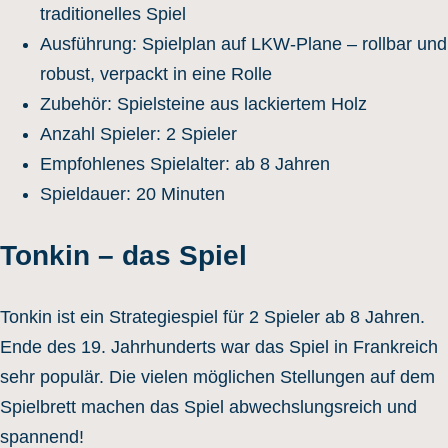
traditionelles Spiel
Ausführung: Spielplan auf LKW-Plane – rollbar und
robust, verpackt in eine Rolle
Zubehör: Spielsteine aus lackiertem Holz
Anzahl Spieler: 2 Spieler
Empfohlenes Spielalter: ab 8 Jahren
Spieldauer: 20 Minuten
Tonkin – das Spiel
Tonkin ist ein Strategiespiel für 2 Spieler ab 8 Jahren.
Ende des 19. Jahrhunderts war das Spiel in Frankreich
sehr populär. Die vielen möglichen Stellungen auf dem
Spielbrett machen das Spiel abwechslungsreich und
spannend!