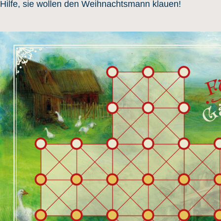
Hilfe, sie wollen den Weihnachtsmann klauen!