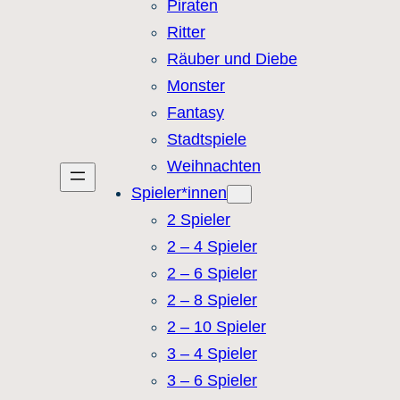
Piraten
Ritter
Räuber und Diebe
Monster
Fantasy
Stadtspiele
Weihnachten
Spieler*innen
2 Spieler
2 – 4 Spieler
2 – 6 Spieler
2 – 8 Spieler
2 – 10 Spieler
3 – 4 Spieler
3 – 6 Spieler