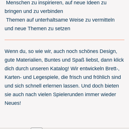
Menschen zu inspirieren, auf neue Ideen zu
bringen und zu verbinden
Themen auf unterhaltsame Weise zu vermitteln
und neue Themen zu setzen
Wenn du, so wie wir, auch noch schönes Design,
gute Materialien, Buntes und Spaß liebst, dann klick
dich durch unseren Katalog! Wir entwickeln Brett-,
Karten- und Legespiele, die frisch und fröhlich sind
und sich schnell erlernen lassen. Und doch bieten
sie auch nach vielen Spielerunden immer wieder
Neues!