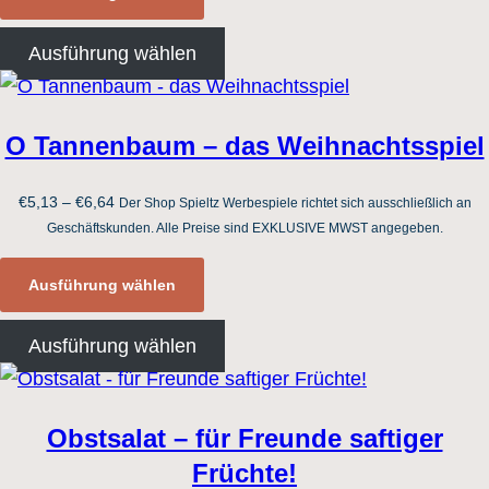
Ausführung wählen
O Tannenbaum – das Weihnachtsspiel
€
5,13
–
€
6,64
Der Shop Spieltz Werbespiele richtet sich ausschließlich an
Geschäftskunden. Alle Preise sind EXKLUSIVE MWST angegeben.
Ausführung wählen
Ausführung wählen
Obstsalat – für Freunde saftiger
Früchte!