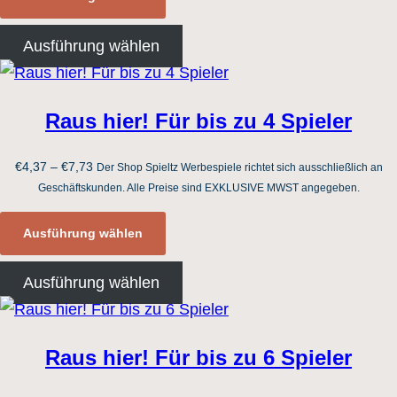
Ausführung wählen
Raus hier! Für bis zu 4 Spieler
€
4,37
–
€
7,73
Der Shop Spieltz Werbespiele richtet sich ausschließlich an
Geschäftskunden. Alle Preise sind EXKLUSIVE MWST angegeben.
Ausführung wählen
Ausführung wählen
Raus hier! Für bis zu 6 Spieler