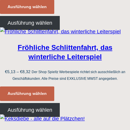
Ausführung wählen
Weihnachten
(7)
Zurücksetzen
Ausführung wählen
Fröhliche Schlittenfahrt, das
winterliche Leiterspiel
€
5,13
–
€
8,32
Der Shop Spieltz Werbespiele richtet sich ausschließlich an
Geschäftskunden. Alle Preise sind EXKLUSIVE MWST angegeben.
Ausführung wählen
Ausführung wählen