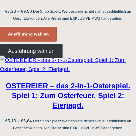
€
7,23
–
€
9,58
Der Shop Spieltz Werbespiele richtet sich ausschließlich an
Geschäftskunden. Alle Preise sind EXKLUSIVE MWST angegeben.
Ausführung wählen
Ausführung wählen
OSTEREIER – das 2-in-1-Osterspiel.
Spiel 1: Zum Osterfeuer, Spiel 2:
Eierjagd.
€
5,13
–
€
6,64
Der Shop Spieltz Werbespiele richtet sich ausschließlich an
Geschäftskunden. Alle Preise sind EXKLUSIVE MWST angegeben.