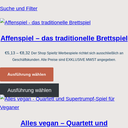
Suche und Filter
Uncategorized
(0)
Alter
(37)
Affenspiel – das traditionelle Brettspiel
ab 10 Jahren
(2)
ab 12 Jahren
(0)
€
5,13
–
€
8,32
Der Shop Spieltz Werbespiele richtet sich ausschließlich an
ab 4 Jahren
(3)
Geschäftskunden. Alle Preise sind EXKLUSIVE MWST angegeben.
ab 6 Jahren
(19)
ab 8 Jahren
(14)
Ausführung wählen
Anzahl der Spieler
(37)
Ausführung wählen
2 – 10 Spieler
(2)
2 – 4 Spieler
(5)
2 – 6 Spieler
(11)
2 – 8 Spieler
(4)
Alles vegan – Quartett und
2 Spieler
(9)