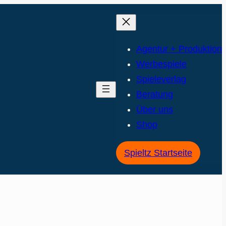
Agentur + Produktion
Werbespiele
Spieleverlag
Beratung
Über uns
Shop
Spieltz Startseite