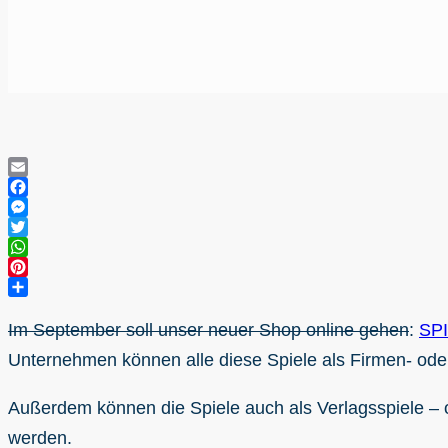
Email
Facebook
Messenger
Twitter
WhatsApp
Pinterest
Teilen
Im September soll unser neuer Shop online gehen
:
SP
Unternehmen können alle diese Spiele als Firmen- ode
Außerdem können die Spiele auch als Verlagsspiele –
werden.