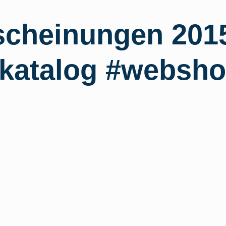
scheinungen 2015
katalog #websh