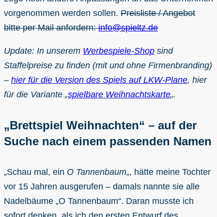
vorgenommen werden sollen.
Preisliste / Angebot
bitte per Mail anfordern:
info@spieltz.de
Update: In unserem
Werbespiele-Shop
sind
Staffelpreise zu finden (mit und ohne Firmenbranding)
–
hier für die Version des Spiels auf LKW-Plane
, hier
für die Variante „
spielbare Weihnachtskarte
„.
„Brettspiel Weihnachten“ – auf der
Suche nach einem passenden Namen
„Schau mal, ein
O Tannenbaum
„, hätte meine Tochter
vor 15 Jahren ausgerufen – damals nannte sie alle
Nadelbäume „O Tannenbaum“. Daran musste ich
sofort denken, als ich den ersten Entwurf des