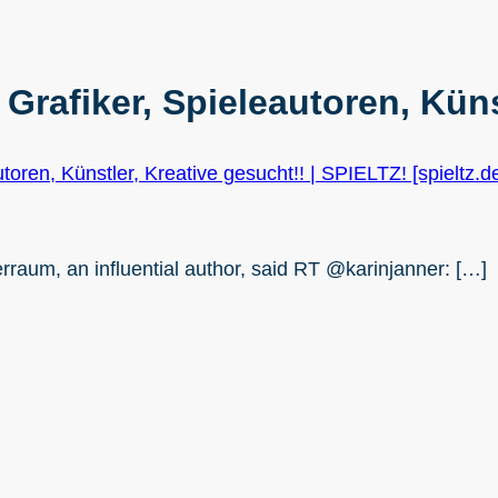
rafiker, Spieleautoren, Küns
utoren, Künstler, Kreative gesucht!! | SPIELTZ! [spieltz.
terraum, an influential author, said RT @karinjanner: […]