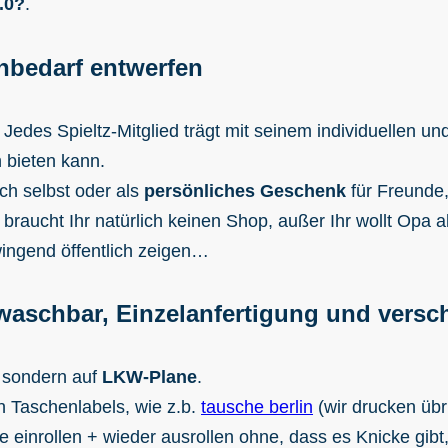
.0?
.
enbedarf entwerfen
. Jedes Spieltz-Mitglied trägt mit seinem individuellen u
h bieten kann.
uch selbst oder als
persönliches Geschenk
für Freunde,
 braucht Ihr natürlich keinen Shop, außer Ihr wollt Opa 
wingend öffentlich zeigen…
bwaschbar, Einzelanfertigung und vers
 sondern auf
LKW-Plane
.
n Taschenlabels, wie z.b.
tausche berlin
(wir drucken übr
 einrollen + wieder ausrollen ohne, dass es Knicke gibt,