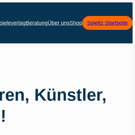
pieleverlag
Beratung
Über uns
Shop
Spieltz Startseite
ren, Künstler,
!