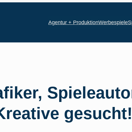
Agentur + Produktion
Werbespiele
S
fiker, Spieleauto
Kreative gesucht!