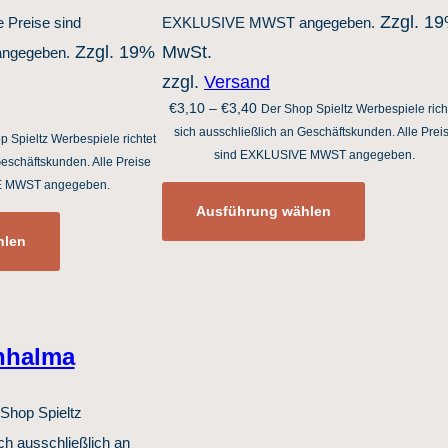
Zzgl. 1
 Preise sind
EXKLUSIVE MWST angegeben.
Zzgl. 19%
MwSt.
ngegeben.
zzgl.
Versand
€
3,10
–
€
3,40
Der Shop Spieltz Werbespiele rich
sich ausschließlich an Geschäftskunden. Alle Prei
 Spieltz Werbespiele richtet
sind EXKLUSIVE MWST angegeben.
Geschäftskunden. Alle Preise
E MWST angegeben.
Ausführung wählen
hlen
nhalma
Shop Spieltz
ch ausschließlich an