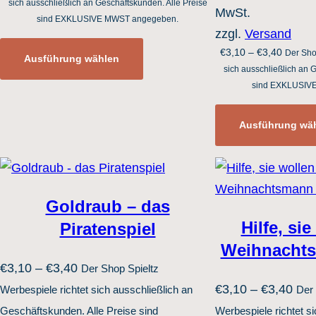
sich ausschließlich an Geschäftskunden. Alle Preise
MwSt.
2 – 8 Spieler
(4)
sind EXKLUSIVE MWST angegeben.
zzgl.
Versand
2 Spieler
(15)
€
3,10
–
€
3,40
Der Shop
3 – 4 Spieler
(3)
Ausführung wählen
sich ausschließlich an 
3 – 6 Spieler
(4)
sind EXKLUSIV
4 – 20 Spieler
(1)
Ausführung
(59)
Ausführung wä
Brettspiel, einfache Grafik
(8)
Brettspiel, illustriert
(8)
Brettspiel, illustriert, Karten
(1)
Goldraub – das
Kartenspiel im Leinenbeutel
(4)
Hilfe, si
Piratenspiel
Knobelspiel aus Holz
(1)
Weihnachts
Rollbares Spiel, einfache Grafik
(9)
€
3,10
–
€
3,40
Der Shop Spieltz
Rollbares Spiel, illustriert
(18)
€
3,10
–
€
3,40
Werbespiele richtet sich ausschließlich an
Der 
Rollbares Spiel, illustriert, Karten
(6)
Geschäftskunden. Alle Preise sind
Werbespiele richtet si
Spielbare Karte
(3)