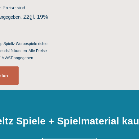
 Preise sind
Zzgl. 19%
ngegeben.
 Spieltz Werbespiele richtet
Geschäftskunden. Alle Preise
E MWST angegeben.
hlen
ltz Spiele + Spielmaterial ka