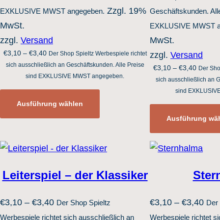
Zzgl. 19%
EXKLUSIVE MWST angegeben.
Geschäftskunden. Alle
Spielbarer Versandkarton
(1)
MwSt.
EXKLUSIVE MWST a
Spieldauer
(58)
zzgl.
Versand
MwSt.
15 – 20 Minuten
(17)
€
3,10
–
€
3,40
Der Shop Spieltz Werbespiele richtet
zzgl.
Versand
20 – 30 Minuten
(7)
sich ausschließlich an Geschäftskunden. Alle Preise
€
3,10
–
€
3,40
Der Shop
30 – 45 Minuten
(31)
sind EXKLUSIVE MWST angegeben.
sich ausschließlich an 
60 Minuten
(2)
sind EXKLUSIV
offen – keine Zeitangabe
(1)
Ausführung wählen
Spiele-Kategorie
(49)
Ausführung wä
Erzähl-Spiele
(1)
Familienspiele
(25)
Glücksspiele
(1)
Leiterspiel – der Klassiker
Ster
Knobelspiele
(1)
Lernspiele
(2)
€
3,10
–
€
3,40
€
3,10
–
€
3,40
Der Shop Spieltz
Der 
Partyspiele
(1)
Werbespiele richtet sich ausschließlich an
Werbespiele richtet si
Rollenspiele
(1)