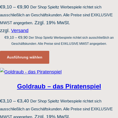
€
9,10
–
€
9,90
Der Shop Spieltz Werbespiele richtet sich
ausschließlich an Geschäftskunden. Alle Preise sind EXKLUSIVE
Zzgl. 19% MwSt.
MWST angegeben.
zzgl.
Versand
€
9,10
–
€
9,90
Der Shop Spieltz Werbespiele richtet sich ausschließlich an
Geschäftskunden. Alle Preise sind EXKLUSIVE MWST angegeben.
Ausführung wählen
Goldraub – das Piratenspiel
€
3,10
–
€
3,40
Der Shop Spieltz Werbespiele richtet sich
ausschließlich an Geschäftskunden. Alle Preise sind EXKLUSIVE
Zzgl. 19% MwSt.
MWST angegeben.