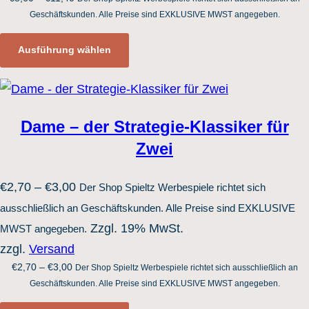
Geschäftskunden. Alle Preise sind EXKLUSIVE MWST angegeben.
Ausführung wählen
Dame – der Strategie-Klassiker für
Zwei
€
2,70
–
€
3,00
Der Shop Spieltz Werbespiele richtet sich
ausschließlich an Geschäftskunden. Alle Preise sind EXKLUSIVE
Zzgl. 19% MwSt.
MWST angegeben.
zzgl.
Versand
€
2,70
–
€
3,00
Der Shop Spieltz Werbespiele richtet sich ausschließlich an
Geschäftskunden. Alle Preise sind EXKLUSIVE MWST angegeben.