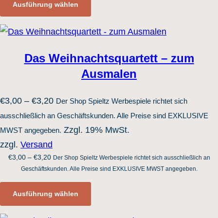
Ausführung wählen
Das Weihnachtsquartett – zum
Ausmalen
€
3,00
–
€
3,20
Der Shop Spieltz Werbespiele richtet sich
ausschließlich an Geschäftskunden. Alle Preise sind EXKLUSIVE
Zzgl. 19% MwSt.
MWST angegeben.
zzgl.
Versand
€
3,00
–
€
3,20
Der Shop Spieltz Werbespiele richtet sich ausschließlich an
Geschäftskunden. Alle Preise sind EXKLUSIVE MWST angegeben.
Ausführung wählen