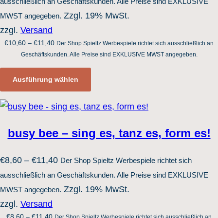
ausschließlich an Geschäftskunden. Alle Preise sind EXKLUSIVE
Zzgl. 19% MwSt.
MWST angegeben.
zzgl.
Versand
€
10,60
–
€
11,40
Der Shop Spieltz Werbespiele richtet sich ausschließlich an
Geschäftskunden. Alle Preise sind EXKLUSIVE MWST angegeben.
Ausführung wählen
busy bee – sing es, tanz es, form es!
€
8,60
–
€
11,40
Der Shop Spieltz Werbespiele richtet sich
ausschließlich an Geschäftskunden. Alle Preise sind EXKLUSIVE
Zzgl. 19% MwSt.
MWST angegeben.
zzgl.
Versand
€
8,60
–
€
11,40
Der Shop Spieltz Werbespiele richtet sich ausschließlich an