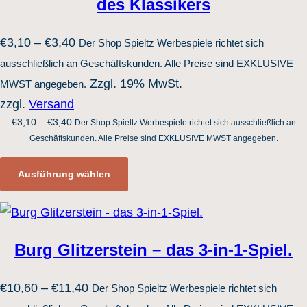
des Klassikers
€
3,10
–
€
3,40
Der Shop Spieltz Werbespiele richtet sich
ausschließlich an Geschäftskunden. Alle Preise sind EXKLUSIVE
Zzgl. 19% MwSt.
MWST angegeben.
zzgl.
Versand
€
3,10
–
€
3,40
Der Shop Spieltz Werbespiele richtet sich ausschließlich an
Geschäftskunden. Alle Preise sind EXKLUSIVE MWST angegeben.
Ausführung wählen
Burg Glitzerstein – das 3-in-1-Spiel.
€
10,60
–
€
11,40
Der Shop Spieltz Werbespiele richtet sich