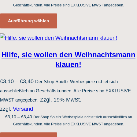
Geschäftskunden. Alle Preise sind EXKLUSIVE MWST angegeben.
Ausführung wählen
Hilfe, sie wollen den Weihnachtsmann
klauen!
€
3,10
–
€
3,40
Der Shop Spieltz Werbespiele richtet sich
ausschließlich an Geschäftskunden. Alle Preise sind EXKLUSIVE
Zzgl. 19% MwSt.
MWST angegeben.
zzgl.
Versand
€
3,10
–
€
3,40
Der Shop Spieltz Werbespiele richtet sich ausschließlich an
Geschäftskunden. Alle Preise sind EXKLUSIVE MWST angegeben.