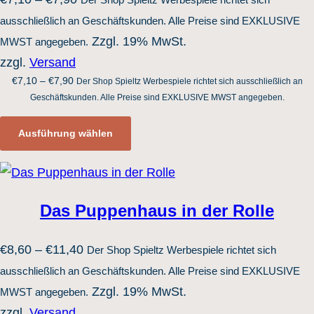
ausschließlich an Geschäftskunden. Alle Preise sind EXKLUSIVE
Zzgl. 19% MwSt.
MWST angegeben.
zzgl.
Versand
€
7,10
–
€
7,90
Der Shop Spieltz Werbespiele richtet sich ausschließlich an
Geschäftskunden. Alle Preise sind EXKLUSIVE MWST angegeben.
Ausführung wählen
Das Puppenhaus in der Rolle
€
8,60
–
€
11,40
Der Shop Spieltz Werbespiele richtet sich
ausschließlich an Geschäftskunden. Alle Preise sind EXKLUSIVE
Zzgl. 19% MwSt.
MWST angegeben.
zzgl.
Versand