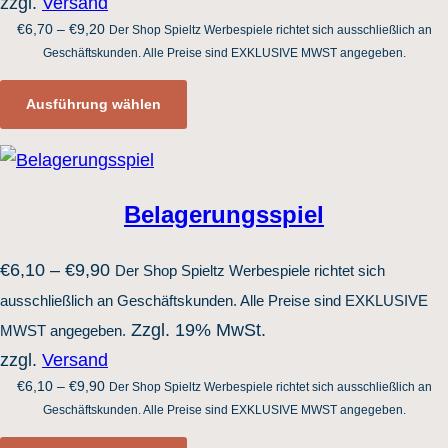
zzgl.
Versand
€
6,70
–
€
9,20
Der Shop Spieltz Werbespiele richtet sich ausschließlich an
Geschäftskunden. Alle Preise sind EXKLUSIVE MWST angegeben.
Ausführung wählen
Belagerungsspiel
€
6,10
–
€
9,90
Der Shop Spieltz Werbespiele richtet sich
ausschließlich an Geschäftskunden. Alle Preise sind EXKLUSIVE
Zzgl. 19% MwSt.
MWST angegeben.
zzgl.
Versand
€
6,10
–
€
9,90
Der Shop Spieltz Werbespiele richtet sich ausschließlich an
Geschäftskunden. Alle Preise sind EXKLUSIVE MWST angegeben.