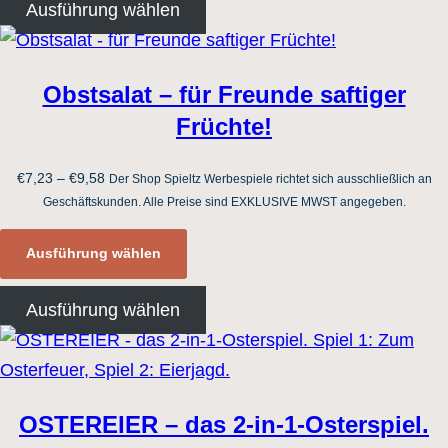
Ausführung wählen
Obstsalat – für Freunde saftiger
Früchte!
€
7,23
–
€
9,58
Der Shop Spieltz Werbespiele richtet sich ausschließlich an
Geschäftskunden. Alle Preise sind EXKLUSIVE MWST angegeben.
Ausführung wählen
Ausführung wählen
OSTEREIER – das 2-in-1-Osterspiel.