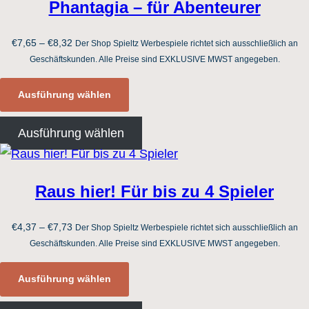
Phantagia – für Abenteurer
€
7,65
–
€
8,32
Der Shop Spieltz Werbespiele richtet sich ausschließlich an
Geschäftskunden. Alle Preise sind EXKLUSIVE MWST angegeben.
Ausführung wählen
Ausführung wählen
Raus hier! Für bis zu 4 Spieler
€
4,37
–
€
7,73
Der Shop Spieltz Werbespiele richtet sich ausschließlich an
Geschäftskunden. Alle Preise sind EXKLUSIVE MWST angegeben.
Ausführung wählen