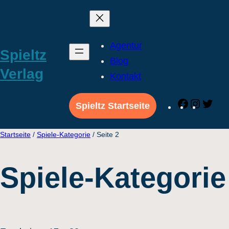
Agentur
Spieltz
Blog
Verlag
Kontakt
Faceboo
Instag
Twit
Spieltz Startseite
Startseite
/
Spiele-Kategorie
/ Seite 2
Spiele-Kategorie