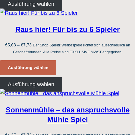
Ausführung wählen
Raus hier! Für bis zu 6 Spieler
€
5,63
–
€
7,73
Der Shop Spieltz Werbespiele richtet sich ausschließlich an
Geschäftskunden. Alle Preise sind EXKLUSIVE MWST angegeben.
Ausführung wählen
Ausführung wählen
Sonnenmühle – das anspruchsvolle
Mühle Spiel
€
4,37
–
€
7,73