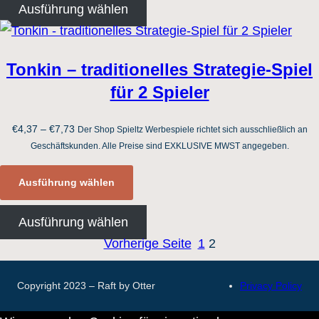
Ausführung wählen
Tonkin – traditionelles Strategie-Spiel
für 2 Spieler
€
4,37
–
€
7,73
Der Shop Spieltz Werbespiele richtet sich ausschließlich an
Geschäftskunden. Alle Preise sind EXKLUSIVE MWST angegeben.
Ausführung wählen
Ausführung wählen
Vorherige Seite
1
2
Copyright 2023 – Raft by Otter
Privacy Policy