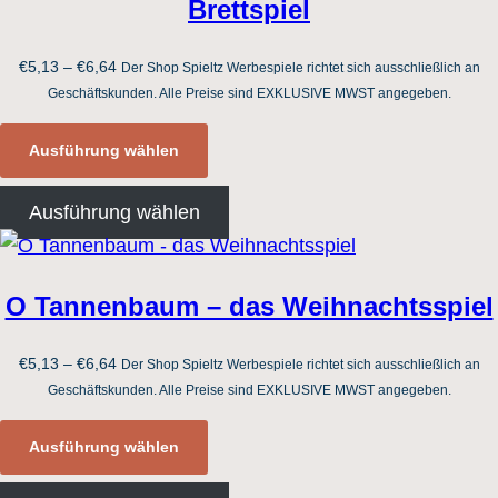
Brettspiel
€
5,13
–
€
6,64
Der Shop Spieltz Werbespiele richtet sich ausschließlich an
Geschäftskunden. Alle Preise sind EXKLUSIVE MWST angegeben.
Ausführung wählen
Ausführung wählen
O Tannenbaum – das Weihnachtsspiel
€
5,13
–
€
6,64
Der Shop Spieltz Werbespiele richtet sich ausschließlich an
Geschäftskunden. Alle Preise sind EXKLUSIVE MWST angegeben.
Ausführung wählen