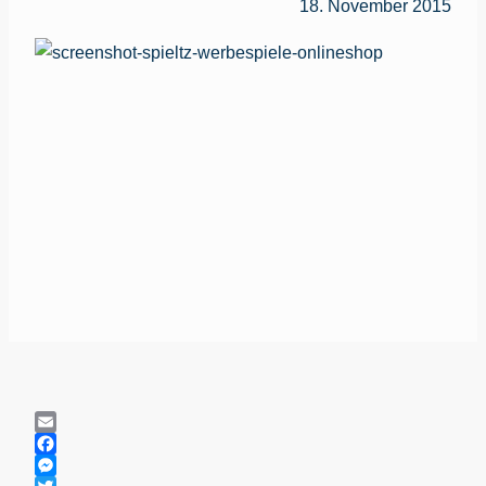
18. November 2015
Email
Facebook