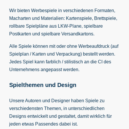
Wir bieten Werbespiele in verschiedenen Formaten,
Macharten und Materialien: Kartenspiele, Brettspiele,
rollbare Spielpläne aus LKW-Plane, spielbare
Postkarten und spielbare Versandkartons.
Alle Spiele können mit oder ohne Werbeaufdruck (auf
Spielplan / Karten und Verpackung) bestellt werden.
Jedes Spiel kann farblich / stilistisch an die CI des
Unternehmens angepasst werden.
Spielthemen und Design
Unsere Autoren und Designer haben Spiele zu
verschiedensten Themen, in unterschiedlichen
Designs entwickelt und gestaltet, damit wirklich für
jeden etwas Passendes dabei ist.