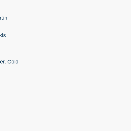
rün
kis
r, Gold