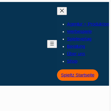
Agentur + Produktion
Werbespiele
Spieleverlag
Beratung
Über uns
Shop
Spieltz Startseite